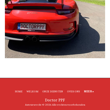
HOME
WELKOM
ONZE DIENSTEN
OVER ONS
MEER
Doctor PPF
Auteursrecht © 2026 Alle rechten voorbehouden